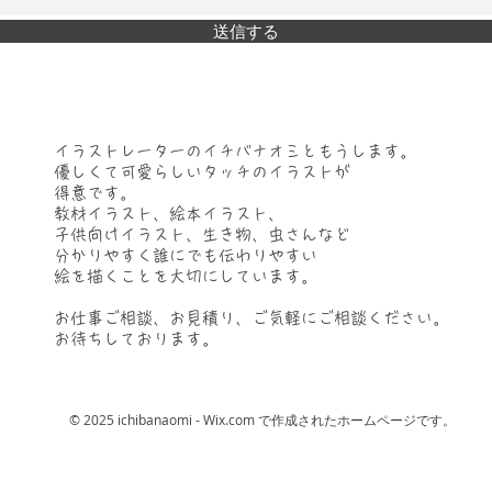
送信する
イラストレーターのイチバナオミともうします。
優しくて可愛らしいタッチのイラストが
得意です。
教材イラスト、絵本イラスト、
子供向けイラスト、
生き物、虫さんなど
分かりやすく誰にでも伝わりやすい
​絵を描くことを大切にしています。
​お仕事ご相談、お見積り、ご気軽にご相談ください。
お待ちしております。
© 2025 ichibanaomi
-
Wix.com
で作成されたホームページです。